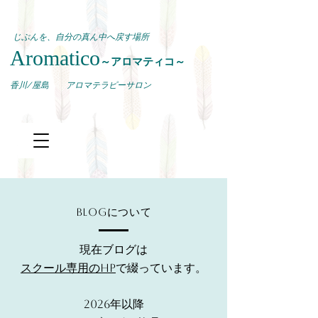
じぶんを、自分の真ん中へ戻す場所
Aromatico
～アロマティコ～
​香川/屋島 アロマテラピーサロン
Blogについて
現在ブログは
スクール専用のHP
で綴っています。
2026年以降