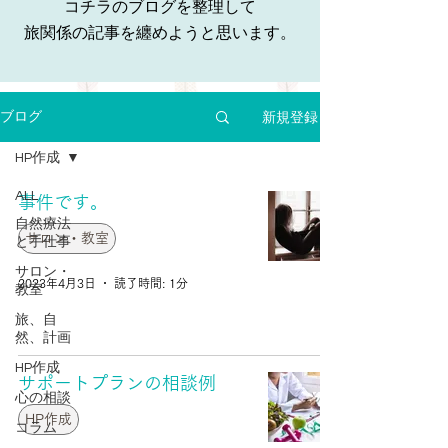
コチラのブログを整理して
旅関係の記事を纏めようと思います。
新規登録
ブログ
HP作成
ALL
事件です。
自然療法
サロン・教室
と手仕事
サロン・
2023年4月3日
読了時間: 1分
教室
旅、自
然、計画
HP作成
サポートプランの相談例
心の相談
HP作成
コラム