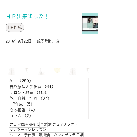
ＨＰ出来ました！
HP作成
2016年9月22日
読了時間: 1分
ALL
（250）
250件の記事
自然療法と手仕事
（64）
64件の記事
サロン・教室
（108）
108件の記事
旅、自然、計画
（37）
37件の記事
HP作成
（5）
5件の記事
心の相談
（4）
4件の記事
コラム
（2）
2件の記事
アロマ講座
勉強会
予定
旅
アロマクラフト
マンツーマンレッスン
ハーブ 手仕事 浸出油 カレンデュラ
日常