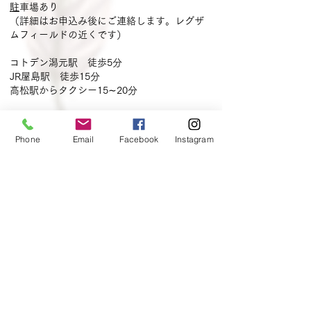
​
駐車場あり
​（詳細はお申込み後にご連絡します。レグザ
ムフィールドの近くです）
コトデン潟元駅 徒歩5分
JR屋島駅 徒歩15分
​高松駅からタクシー15∼20分
高松自動車道
​高松中央ICより20分​
Phone
Email
Facebook
Instagram
※県外からお越しの方は、高松駅、高松港、市
内ホテルの送迎致します。お気軽にリクエス
トくださいませ！
講座専用サイト
aromatico.life
JUGEM-BLOG
​（初期のブログ）