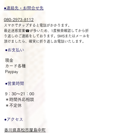
●連絡先・お問合せ先
080-2973-8112​
スマホで
タップすると電話がかかります。
最近迷惑営業☎が多いため、1度検索確認してから折
り返しのご連絡をしております。SMSまたはメールを
頂けましたら、確実に折り返しお電話いたします。
●​お支払い
現金
カード各種
​Paypa
y
​●営業時間
9：30～21：00
​＊時間外応相談
​＊不定休
●アクセス
香川県高松市屋島中町