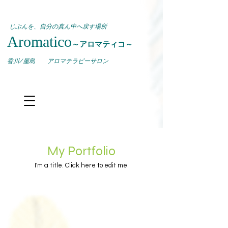
じぶんを、自分の真ん中へ戻す場所
Aromatico
～アロマティコ～
​香川/屋島 アロマテラピーサロン
My Portfolio
I'm a title. ​Click here to edit me.