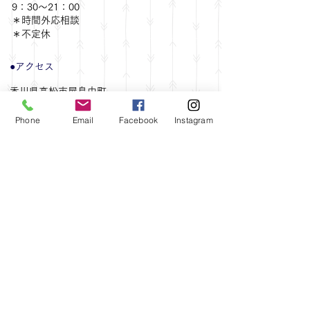
9：30～21：00
​＊時間外応相談
​＊不定休
●アクセス
香川県高松市屋島中町
​
駐車場あり
​（詳細はお申込み後にご連絡します。レグザ
Phone
Email
Facebook
Instagram
ムフィールドの近くです）
コトデン潟元駅 徒歩5分
JR屋島駅 徒歩15分
​高松駅からタクシー15∼20分
高松自動車道
​高松中央ICより20分​
※県外からお越しの方は、高松駅、高松港、市
内ホテルの送迎致します。お気軽にリクエス
トくださいませ！