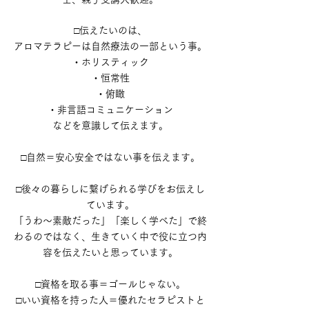
□伝えたいのは、
アロマテラピーは自然療法の一部という事。
・ホリスティック
・恒常性
・俯瞰
・非言語コミュニケーション
​などを意識して伝えます。
□自然＝安心安全ではない事を伝えます。
□後々の暮らしに繋げられる学びをお伝えし
ています。
「うわ～素敵だった」「楽しく学べた」で終
わるのではなく、生
きていく中で役に立つ内
容を伝えたいと思っています。
□資格を取る事＝ゴールじゃない。
□いい資格を持った人＝優れたセラピストと