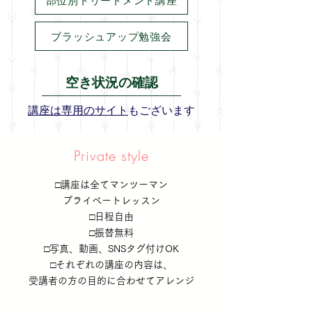
ブラッシュアップ勉強会
空き状況の確認
講座は専用のサイト
もございます
Private style
□講座は全てマンツーマン
プライベートレッスン
​□日程自由
□振替無料
​□写真、動画、SNSタグ付けOK
□それぞれの講座の内容は、
受講者の方の
目的に合わせて
アレンジ