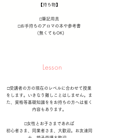
【持ち物】
□筆記用具
□お手持ちのアロマの本​
​や参考書
（無くてもOK)
Lesson​
​□受講者の方の現在のレベルに
合わせて授業
をします。いきなり難しことはしません。ま
た、資格等基礎知識ををお持ちの方へは省く
内容もあります。
□女性とお子さまであれば
初心者さま、同業者さま、大歓迎。お友達同
士、親子受講大歓迎。