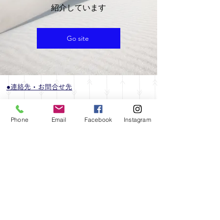
​紹介しています
Go site
●連絡先・お問合せ先
080-2973-8112​
スマホで
タップすると電話がかかります。
Phone
Email
Facebook
Instagram
最近迷惑営業☎が多いため、1度検索確認してから折
り返しのご連絡をしております。SMSまたはメールを
頂けましたら、確実に折り返しお電話いたします。
●​お支払い
現金
カード各種
​Paypa
y
​●営業時間