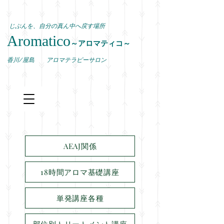
じぶんを、自分の真ん中へ戻す場所
Aromatico
～アロマティコ～
​香川/屋島 アロマテラピーサロン
AEAJ関係
18時間アロマ基礎講座
単発講座各種
部位別トリートメント講座