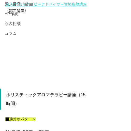
旅、自然、計画
AEAJアロマテラピーアドバイザー資格取得講座
（認定講座）
HP作成
心の相談
コラム
ホリスティックアロマテラピー講座（15
時間）
■通常のパターン