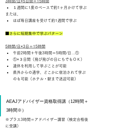
3時間/日×5日間＝15時間
１週間に1度のペースで約1ヶ月かけて学ぶ
または、
ほぼ毎日講座を受けて約1週間で学ぶ
■さらに短期集中で学ぶパターン
5時間/日×3日＝15時間
午前2時間＋午後3時間＝5時間/日…①
①×３日間（飛び飛びの日にちでもＯＫ）
連休を利用して学ぶことが可能
県外からの通学、どこかに宿泊されて学ぶ
のも可能（ホテル・駅まで送迎可能）
AEAJアドバイザー資格取得講（12時間＋
3時間※）
※プラス3時間＝アドバイザー講習（検定合格後
に受講）