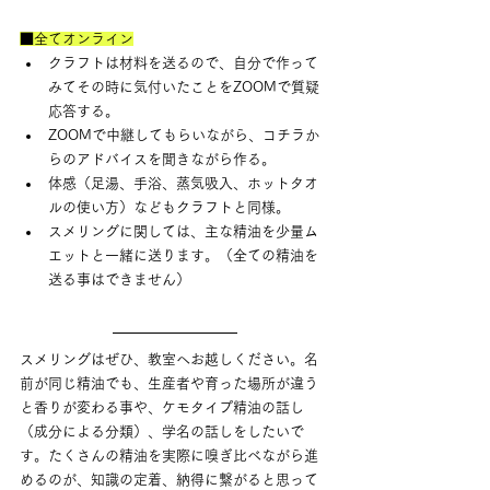
■全てオンライン
クラフトは材料を送るので、自分で作って
みてその時に気付いたことをZOOMで質疑
応答する。
ZOOMで中継してもらいながら、コチラか
らのアドバイスを聞きながら作る。
体感（足湯、手浴、蒸気吸入、ホットタオ
ルの使い方）などもクラフトと同様。
スメリングに関しては、主な精油を少量ム
エットと一緒に送ります。（全ての精油を
送る事はできません）
スメリングはぜひ、教室へお越しください。名
前が同じ精油でも、生産者や育った場所が違う
と香りが変わる事や、ケモタイプ精油の話し
（成分による分類）、学名の話しをしたいで
す。たくさんの精油を実際に嗅ぎ比べながら進
めるのが、知識の定着、納得に繋がると思って