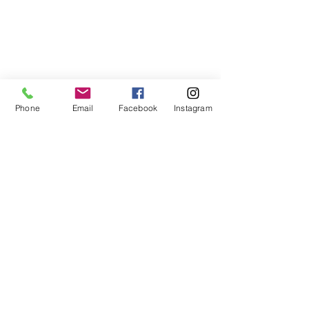
Phone
Email
Facebook
Instagram
コメント
2025年予定表
コメントを追加…
アロマティコがマンツー
マンの理由
●連絡先・お問合せ先