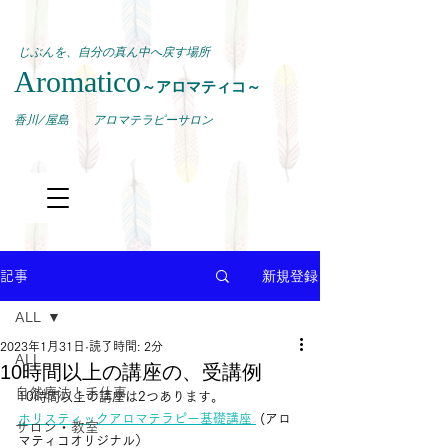
じぶんを、自分の真ん中へ戻す場所
Aromatico
～アロマティコ～
​香川/屋島 アロマテラピーサロン
新規登録
記事
ALL
2023年1月31日
読了時間: 2分
ALL
10時間以上の講座の、受講例
自然療法と手仕事
10時間以上の講座は2つあります。
ホリスティックアロマテラピー基礎講座 
 (アロ
サロン・教室
マティコオリジナル）