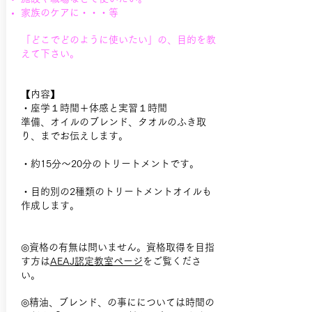
家族のケアに・・・等
「どこでどのように使いたい」の、目的を教
えて下さい。
【内容】
・座学１時間＋体感と実習１時間
準備、オイルのブレンド、タオルのふき取
り、までお伝えします。
​・約15分～20分のトリートメントです。
​・目的別の2種類のトリートメントオイルも
作成します。
​◎資格の有無は問いません。資格取得を目指
す方は
AEAJ認定教室ページ
をご覧くださ
い。
◎精油、ブレンド、の事にについては時間の