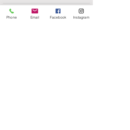
お子さんを、ベビーマッサージ以降
Phone
Email
Facebook
Instagram
撫でていないお母さんへ
ー​
勉強した？宿題した？
頑張ってね！
しか言えなくて
不安になっているお母さんへ
ー
夫に、
「お疲れ様」
「いつもありがとう」
をどうやって
伝えて良いかわからない奥さまへ
ー
​パートナーに
何かをしてもらう事
ばかり望む女性へ
ー
​友達に