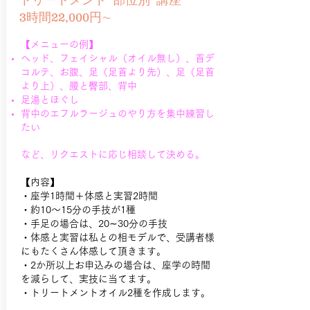
トリートメント”部位別”講座
3時間22,000円∼
【メニューの例】
ヘッド、フェイシャル（オイル無し）、首デ
コルテ、お腹、足（足首より先）、足（足首
より上）、腰と臀部、背中
​足湯
​とほぐし
背中のエフル
ラージュのやり方を集中練習し
たい
など、リクエスト
に応じ
相談して決める。
​【内容】
・座学1時間＋体感と実習2時間
・約10～15分の手技
が1種
・手足の場合は、20∼30分の手技
・体感と実習は私との相モデルで、受講者様
にもたくさん体感して頂きます。
​・2か所以上お申込みの場合は、座学の時間
を減らして、実技に当てます。
​・トリートメントオイル2種を作成します。