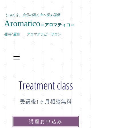
じぶんを、自分の真ん中へ戻す場所
Aromatico
～アロマティコ～
​香川/屋島 アロマテラピーサロン
​Treatment class
受講後1ヶ月相談無料​
講座お申込み