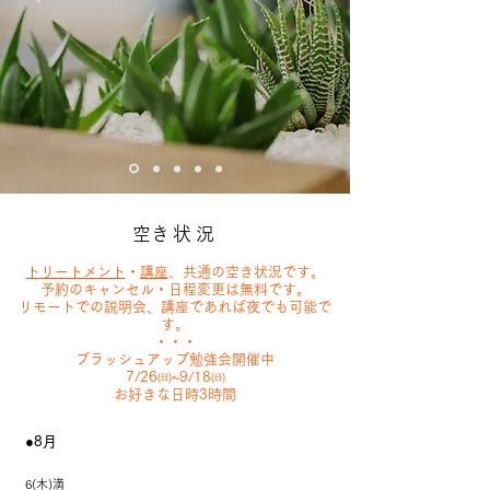
​空き状況
​トリートメント
・
講座
、共通の空き状況です​​。
​予約のキャンセル・日程変更は無料です。
​リモートでの説明会、講座であれば夜でも可能で
す。
・・・
ブラッシュアップ勉強会開催中
​7/26㈰~9/18㈰
​お好きな日時3時間
●8月
6(木)満