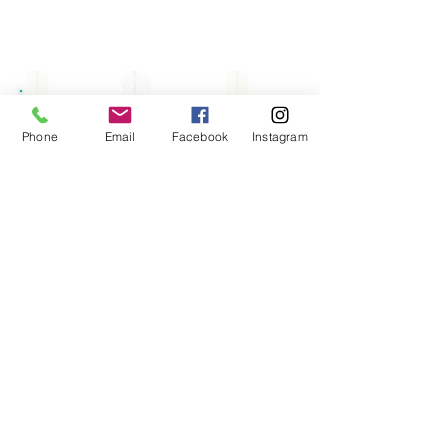
＜お気軽にお問合せ下さい＞
Phone
Email
Facebook
Instagram
・早朝（夜中）に「今日の10時から空いて
いる？」
・その他、メニューに無い内容のリクエス
ト 等々
お役に立てそうなことがあれば、可能な
限り対応したいと思います。「こんな事聞
いて大丈夫かな」と思っても、まずは、ご
連絡下さい。
​ご返信は24時間以内です。
Instagram