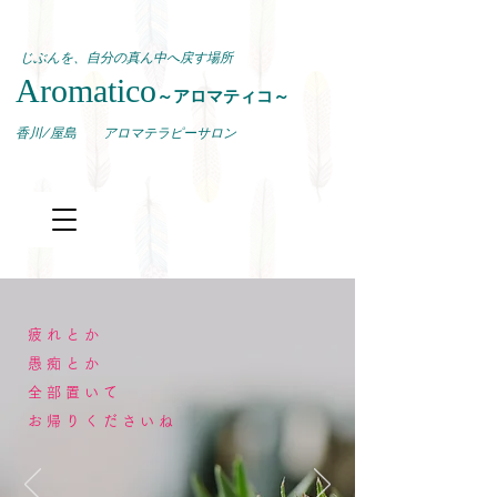
じぶんを、自分の真ん中へ戻す場所
Aromatico
～アロマティコ～
​香川/屋島 アロマテラピーサロン
疲れとか
愚痴とか
全部置いて
お帰りくださいね