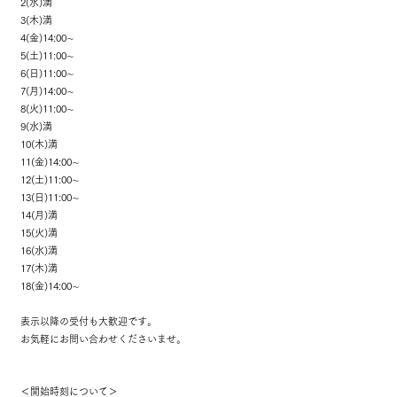
2(水)満
3(木)満
4(金)14:00∼
5(土)11:00∼
6(日)11:00∼
7(月)14:00∼
8(火)11:00∼
9(水)満
10(木)満
11(金)14:00∼
12(土)11:00∼
13(日)11:00∼
14(月)満
15(火)満
16(水)満
17(木)満
18(金)14:00∼
表示以降の受付も大歓迎です。
お気軽にお問い合わせくださいませ。
＜開始時刻について＞