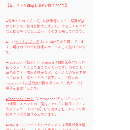
【当サイトのBlogと他のSNSについて】
●
当サイトの「ブログ」は諸事情により、写真が抜
けています。修復は断念しました。考え方やレシピ
などは参考になると思い、そのまま残しています。
●この
サイトのブログ
は2019年5月から書いていま
す。現在のブログは
講座のサイトの方
で続けていま
す。
●Facebook（個人）
/
Instagram
→画像保存やすぐに
伝えるツールとしておこなっています。旅のこと・
草花のこと・講座の様子など、たくさんの写真で綴
っています。良かったらご覧下さい。※個人の
Facebookは友達限定公開もあるので、良かったら
申請をお願いします。
●Facebookページ
（Aromatico～アロマティコ～）
→講座、イベントのご案内。それらに関係すること
等※フォロー（いいね）して頂けると、アップの際
にすぐに見て頂けると思います。
●​WiwHP（このサイト）→ゆくゆくは講座部分を削