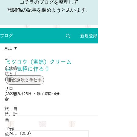
コチラのブログを整理して
旅関係の記事を纏めようと思います。
新規登録
ブログ
ALL
ALL
ミツロウ（蜜蝋）クリーム
は、気軽に作ろう
自然療
法と手
仕事
自然療法と手仕事
サロ
2022年8月25日
読了時間: 4分
ン・教
室
旅、自
然、計
画
HP作
ALL
（250）
250件の記事
成