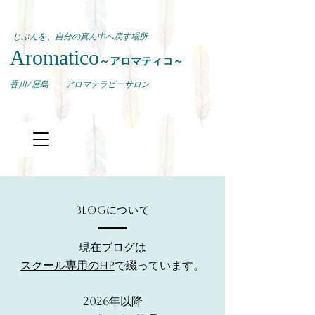
じぶんを、自分の真ん中へ戻す場所
Aromatico
～アロマティコ～
​香川/屋島 アロマテラピーサロン
Blogについて
現在ブログは
スクール専用のHP
で綴っています。
2026年以降