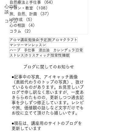
自然療法と手仕事
（64）
64件の記事
心の相
サロン・教室
（108）
108件の記事
談
旅、自然、計画
（37）
37件の記事
HP作成
（5）
5件の記事
コラム
心の相談
（4）
4件の記事
コラム
（2）
2件の記事
アロマ講座
勉強会
予定
旅
アロマクラフト
マンツーマンレッスン
ハーブ 手仕事 浸出油 カレンデュラ
日常
ストレス
ホリスティック
恒常性
睡眠
ブログに関してのお知らせ
●記事中の写真、アイキャッチ画像
（表紙代わりのトップの写真）、抜け
ているものがあります。
お見苦しいブ
ログで申し訳なく思いますが、一度あ
きららめたものの、更新しつつ過去記
事を少しずつ修正しています。レシピ
や旅、価値観の話しなど文字だけでも
お役に立てて頂けたら嬉しいです。
​●現在は、講座用のサイトのブログを
更新しています