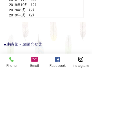
2019年10月
（2）
2件の記事
2019年9月
（2）
2件の記事
2019年8月
（2）
2件の記事
●連絡先・お問合せ先
080-2973-8112​
スマホで
タップすると電話がかかります。
Phone
Email
Facebook
Instagram
最近迷惑営業☎が多いため、1度検索確認してから折
り返しのご連絡をしております。SMSまたはメールを
頂けましたら、確実に折り返しお電話いたします。
●​お支払い
現金
カード各種
​Paypa
y
​●営業時間
9：30～21：00